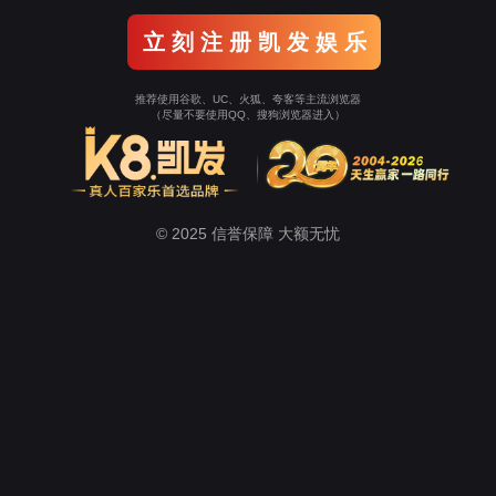
立 刻 注 册 凯 发 娱 乐
推荐使用谷歌、UC、火狐、夸客等主流浏览器
（尽量不要使用QQ、搜狗浏览器进入）
© 2025 信誉保障 大额无忧