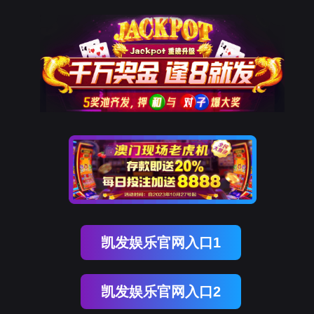
凯发娱乐官网入口1
凯发娱乐官网入口2