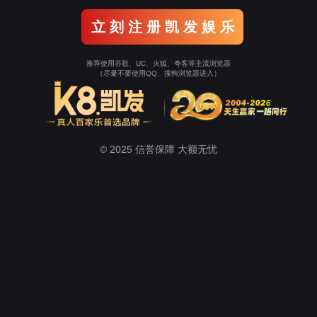
立 刻 注 册 凯 发 娱 乐
推荐使用谷歌、UC、火狐、夸客等主流浏览器
（尽量不要使用QQ、搜狗浏览器进入）
© 2025 信誉保障 大额无忧